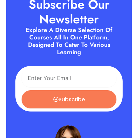
Subscribe Our
Newsletter
Explore A Diverse Selection Of
Courses All In One Platform,
Designed To Cater To Various
Learning
Subscribe