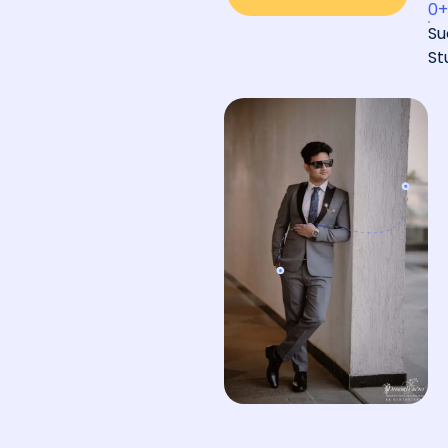
0
+
Su
St