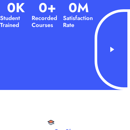
0
K
0
+
0
M
Student
Recorded
Satisfaction
Trained
Courses
Rate